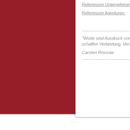
Referenzen Unternehmen
Referenzen Agenturen.
.........................................
"Worte sind Ausdruck vo
schaffen Verbindung, Vers
Carsten Rossow
.........................................