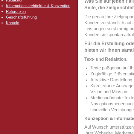
Redaktion
Was Sie auf jeden Fall
Informationsarchitektur & Konzeption
Seite, die zielgerichtet
Referenzen
Die genau Ihre Zielgruppe
Geschäftsführung
Kunden verständlich auf d
Kontakt
Leistungen so stimmig prä
Kunden sie spontan attrak
Für die Erstellung od
bieten wir Ihnen säm
Text- und Redaktion.
Texte paßgenau auf Ih
Zugkräftige Präsentati
Attraktive Darstellun
Klare, starke Aussage
Vision und Mission
Medienadäquate Texte
Navigationsbenennunge
sinnvollen Verlinkunge
Konzeption & Informati
Auf Wunsch unterstützen 
Ihrer Webseite. Markentex