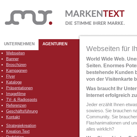
UNTERNEHMEN
AGENTUREN
Webseiten für I
Webseiten
World Wide Web. Unen
Banner
Broschüren
Seiten. Enormes Pote
Kampagnen
bestehende Kunden bi
Flyer
von der Visitenkarte 
Kataloge
Präsentationen
Was braucht Ihr Unter
Imagefilme
Internet erfolgreich z
TV- & Radiospots
Jeder erzählt Ihnen etwa
Referenzen
sowieso. Sie brauchen nat
Geschäftsführung
Community. Sie brauchen
Kontakt
Flashanimationen und und
Strategiekreation
alles wirklich?
Kreation Text