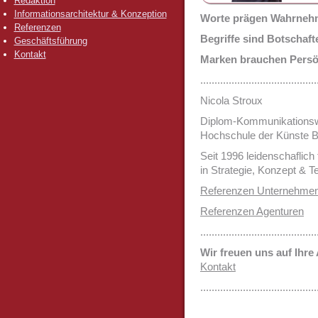
Redaktion
Informationsarchitektur & Konzeption
Worte prägen Wahrneh
Referenzen
Begriffe sind Botschafte
Geschäftsführung
Kontakt
Marken brauchen Persön
.........................................
Nicola Stroux
Diplom-Kommunikationswi
Hochschule der Künste Be
Seit 1996 leidenschaflich 
in Strategie, Konzept & Te
Referenzen Unternehme
Referenzen Agenturen
.........................................
Wir freuen uns auf Ihre
Kontakt
.........................................