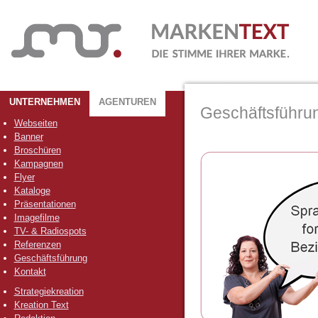
UNTERNEHMEN
AGENTUREN
Geschäftsführu
Webseiten
Banner
Broschüren
Kampagnen
Flyer
Kataloge
Präsentationen
Imagefilme
TV- & Radiospots
Referenzen
Geschäftsführung
Kontakt
Strategiekreation
Kreation Text