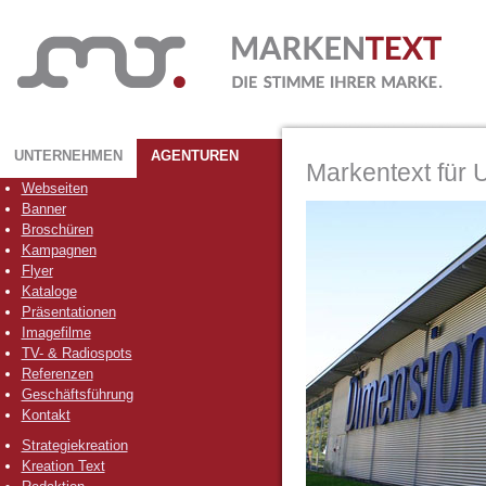
UNTERNEHMEN
AGENTUREN
Markentext für
Webseiten
Banner
Broschüren
Kampagnen
Flyer
Kataloge
Präsentationen
Imagefilme
TV- & Radiospots
Referenzen
Geschäftsführung
Kontakt
Strategiekreation
Kreation Text