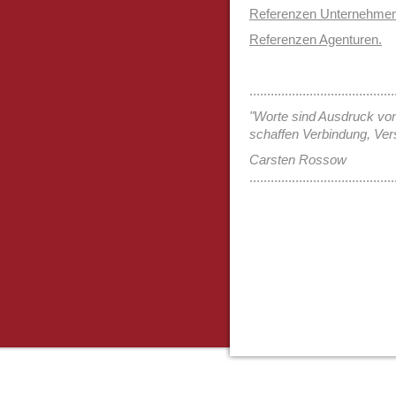
Referenzen Unternehmen
Referenzen Agenturen.
.........................................
"Worte sind Ausdruck vo
schaffen Verbindung, Vers
Carsten Rossow
.........................................